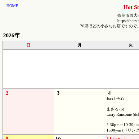
HOME
Hot 
奈良市西大寺本町2-1
https://hotstaff.issi
20席ほどの小さなお店ですので、電話
2026年
日
月
火
2
3
4
Jazzｾｯｼｮﾝ
まさる (p)
Larry Ransome (ds)
7:30pm～10:30pm
1500yen (ドリン