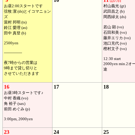
9
10
11
山の日
お昼2:00スタートです
村山義光 (gt)
弦牧 潔 (ds)とイコマニョン
武田昌之 (b)
ズ
岡西緑太 (ds)
當村 邦明 (ts)
若山 顕 (vo)
鈴江 愛理 (as)
石田和美 (vo)
田中 真登 (b)
藤井エリカ (vo)
2500yen
池口充代 (vo)
樫村文子 (vo)
---------------
12:30 start
夜7時からの営業は
2000yen min.
9時まで貸し切りと
途
させていただきます
16
17
18
お昼3時スタートです♪
中村 香織 (vo)
角 裕子 (sax)
前田 めぐみ (p)
3:00pm, 2000yen
23
24
25